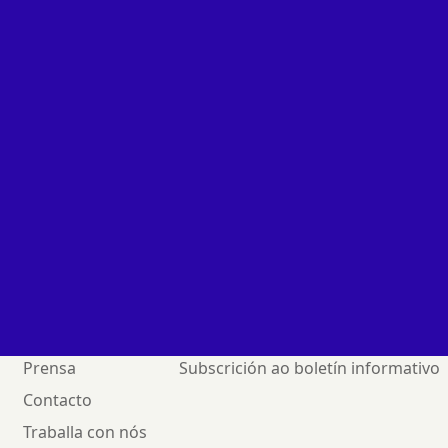
ivo logramos a certificación a Nivel Supe
tured Standards) alcanzando unha puntuaci
Prensa
Subscrición ao boletín informativo
Contacto
Traballa con nós