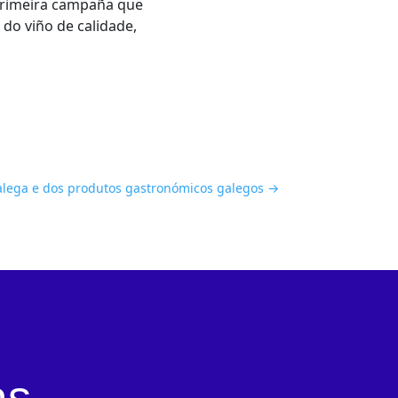
 primeira campaña que
do viño de calidade,
alega e dos produtos gastronómicos galegos
→
as