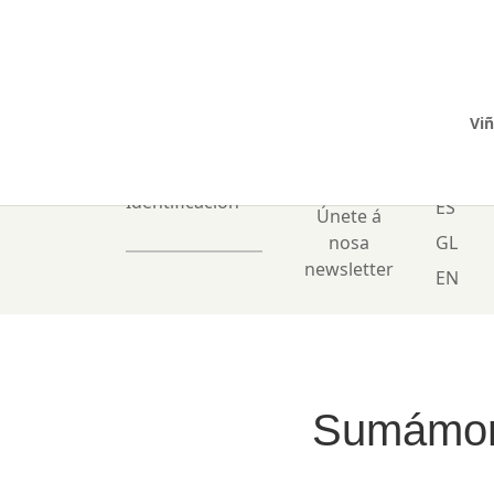
Viñ
0 Items
Identificación
ES
Únete á
nosa
GL
newsletter
EN
Sumámono