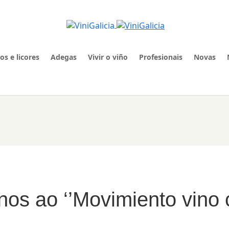
os e licores
Adegas
Vivir o viño
Profesionais
Novas
s ao ‘’Movimiento vino c