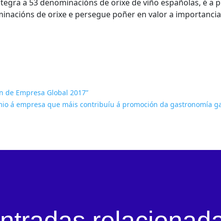
 integra a 53 denominacións de orixe de viño españolas, é a
acións de orixe e persegue poñer en valor a importancia 
dan de Empresa Global 2017”
mio á empresa que máis contribuíu á promoción da gastronomía g
ntradas relacionad