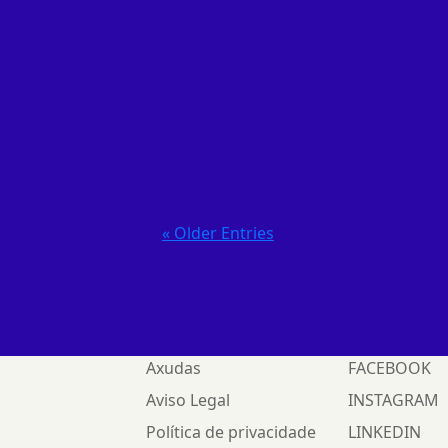
Por segundo ano consecut
(International Fea
« Older Entries
Axudas
FACEBOOK
Aviso Legal
INSTAGRAM
Política de privacidade
LINKEDIN