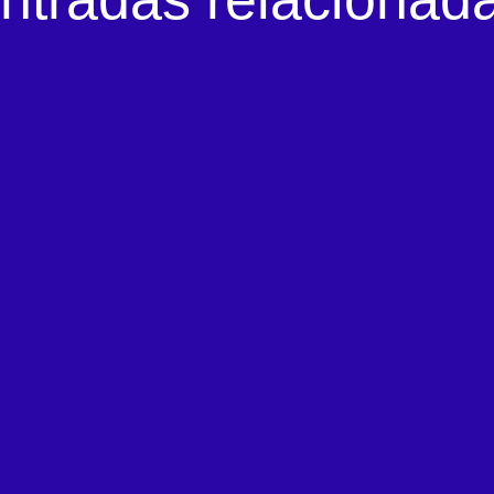
de 2024 – ViniGalicia enorgullece de recibi
tria, María Jesús Lorenzana, acompañada
 Javier Arias Fouz, delegado territorial d
estivo...