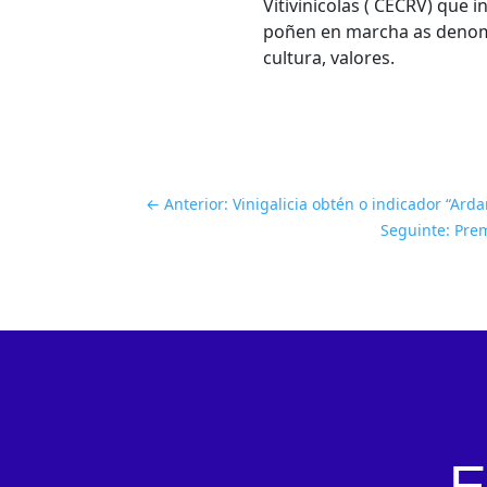
Vitivinícolas ( CECRV) que
poñen en marcha as denomin
cultura, valores.
←
Anterior: Vinigalicia obtén o indicador “Ar
Seguinte: Pre
E