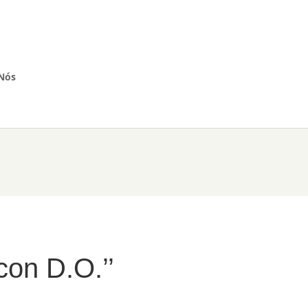
Nós
on D.O.’’