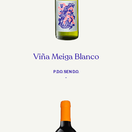
Viña Meiga Blanco
P.D.O. SEN D.O.
-