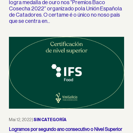
logra medalla de ouro nos ”Premios Baco
Cosecha 2022” organizado pola Unión Española
de Catadores. O certame é o único no noso país
que se centra en...
Mai 12, 2022
|
SIN CATEGORÍA
Logramos por segundo ano consecutivo o Nivel Superior