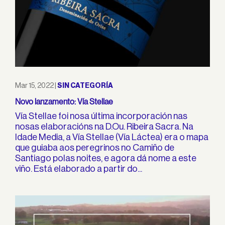
Mar 15, 2022
|
SIN CATEGORÍA
Novo lanzamento: Vía Stellae
Vía Stellae foi nosa última incorporación nas
nosas elaboracións na D.Ou. Ribeira Sacra. Na
Idade Media, a Vía Stellae (Vía Láctea) era o mapa
que guiaba aos peregrinos no Camiño de
Santiago polas noites, e agora dá nome a este
viño. Está elaborado a partir do...