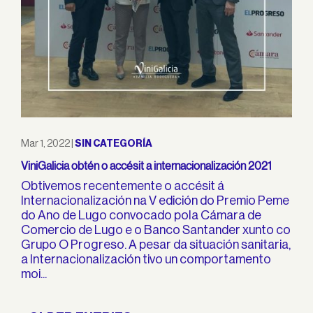
Mar 1, 2022
|
SIN CATEGORÍA
ViniGalicia obtén o accésit a internacionalización 2021
Obtivemos recentemente o accésit á
Internacionalización na V edición do Premio Peme
do Ano de Lugo convocado pola Cámara de
Comercio de Lugo e o Banco Santander xunto co
Grupo O Progreso. A pesar da situación sanitaria,
a Internacionalización tivo un comportamento
moi...