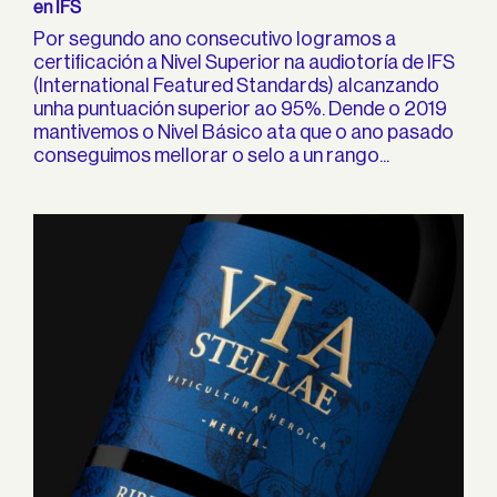
en IFS
Por segundo ano consecutivo logramos a
certificación a Nivel Superior na audiotoría de IFS
(International Featured Standards) alcanzando
unha puntuación superior ao 95%. Dende o 2019
mantivemos o Nivel Básico ata que o ano pasado
conseguimos mellorar o selo a un rango...