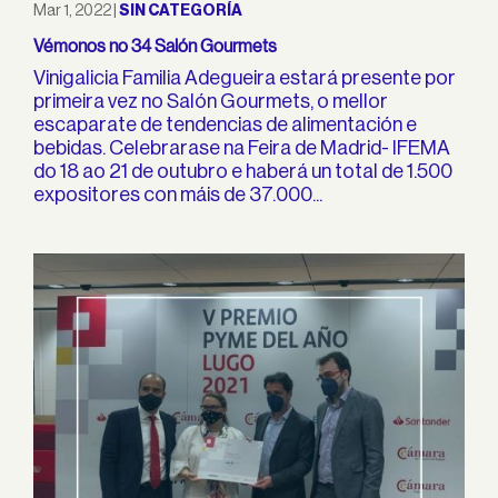
Mar 1, 2022
|
SIN CATEGORÍA
Vémonos no 34 Salón Gourmets
Vinigalicia Familia Adegueira estará presente por
primeira vez no Salón Gourmets, o mellor
escaparate de tendencias de alimentación e
bebidas. Celebrarase na Feira de Madrid- IFEMA
do 18 ao 21 de outubro e haberá un total de 1.500
expositores con máis de 37.000...