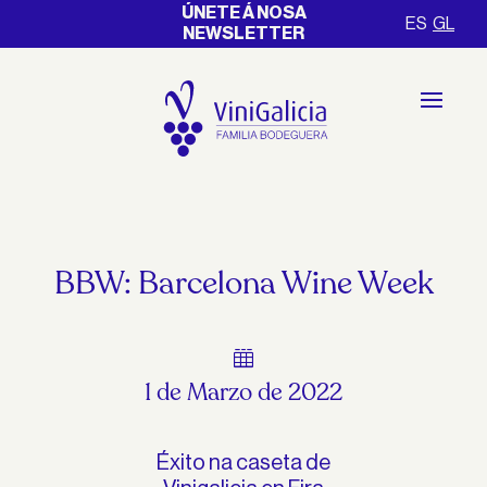
ÚNETE Á NOSA
ES
GL
NEWSLETTER
BBW: Barcelona Wine Week

1 de Marzo de 2022
Éxito na caseta de