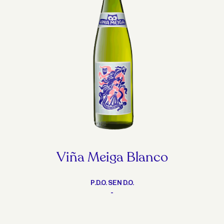
Viña Meiga Blanco
P.D.O. SEN D.O.
-