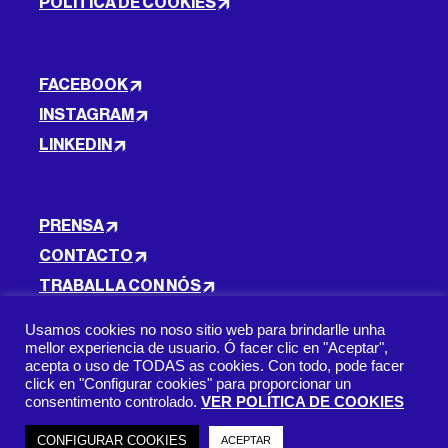
POLÍTICA DE COOKIES
FACEBOOK
INSTAGRAM
LINKEDIN
PRENSA
CONTACTO
TRABALLA CON NÓS
Usamos cookies no noso sitio web para brindarlle unha
mellor experiencia de usuario. Ó facer clic en "Aceptar",
acepta o uso de TODAS as cookies. Con todo, pode facer
SUBSCRICIÓN AO BOLETÍN INFORMATIVO
click en "Configurar cookies" para proporcionar un
consentimento controlado.
VER POLÍTICA DE COOKIES
CONFIGURAR COOKIES
ACEPTAR