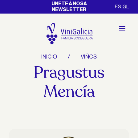
ÚNETE Á NOSA
ES
GL
NEWSLETTER
INICIO
VIÑOS
Pragustus
Mencía