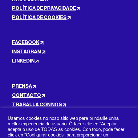
POLÍTICA DE PRIVACIDADE
POLÍTICA DE COOKIES
FACEBOOK
INSTAGRAM
LINKEDIN
PRENSA
CONTACTO
TRABALLA CON NÓS
Usamos cookies no noso sitio web para brindarlle unha
mellor experiencia de usuario. Ó facer clic en "Aceptar",
acepta o uso de TODAS as cookies. Con todo, pode facer
SUBSCRICIÓN AO BOLETÍN INFORMATIVO
click en "Configurar cookies" para proporcionar un