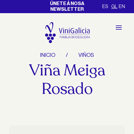
ÚNETE Á NOSA
ES
GL
EN
NEWSLETTER
INICIO
VIÑOS
Viña Meiga
Rosado