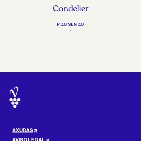
Condelier
P.D.O. SEN D.O.
-
AXUDAS
AVISO LEGAL