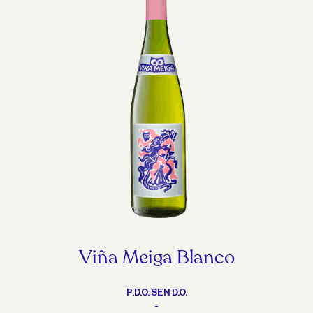
Viña Meiga Blanco
P.D.O. SEN D.O.
-