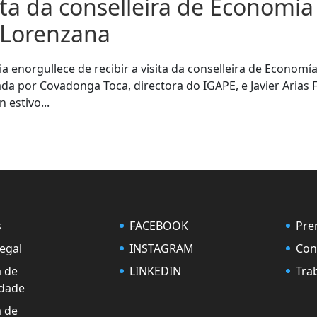
sita da conselleira de Economía
s Lorenzana
a enorgullece de recibir a visita da conselleira de Economía
a por Covadonga Toca, directora do IGAPE, e Javier Arias 
 estivo...
s
FACEBOOK
Pre
Legal
INSTAGRAM
Con
a de
LINKEDIN
Tra
idade
a de