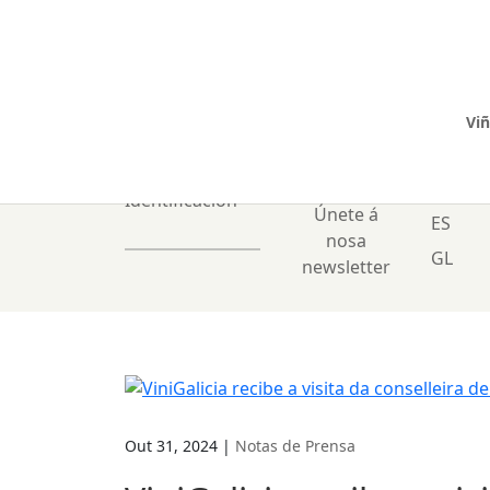
Viñ
0 Items
Identificación
Únete á
ES
nosa
GL
newsletter
Out 31, 2024
|
Notas de Prensa