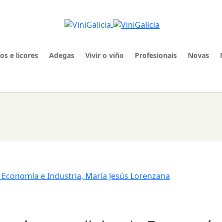
os e licores
Adegas
Vivir o viño
Profesionais
Novas