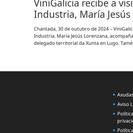
ViniGalicia recibe a vi
Industria, María Jesú
Chantada, 30 de outubro de 2024 – ViniGalici
Industria, María Jesús Lorenzana, acompañad
delegado territorial da Xunta en Lugo. Tamén
Axuda
Aviso 
Polític
privac
Polític