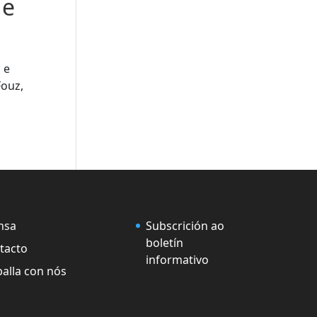
 e
 e
Fouz,
nsa
Subscrición ao
boletín
tacto
informativo
balla con nós