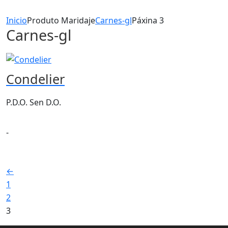
Inicio
Produto Maridaje
Carnes-gl
Páxina 3
Carnes-gl
Condelier
P.D.O. Sen D.O.
-
←
1
2
3