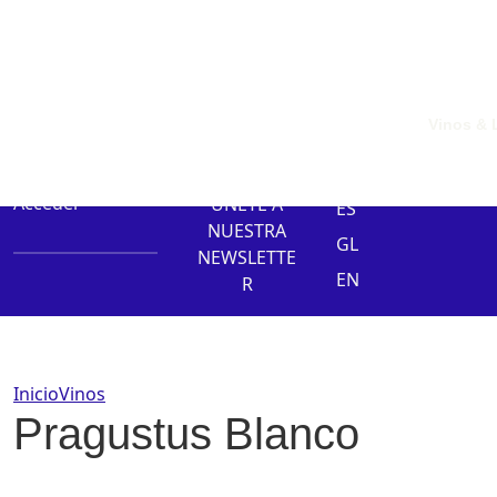
Vinos & 
0 elementos
Acceder
ÚNETE A
ES
NUESTRA
GL
NEWSLETTE
EN
R
Inicio
Vinos
Pragustus Blanco