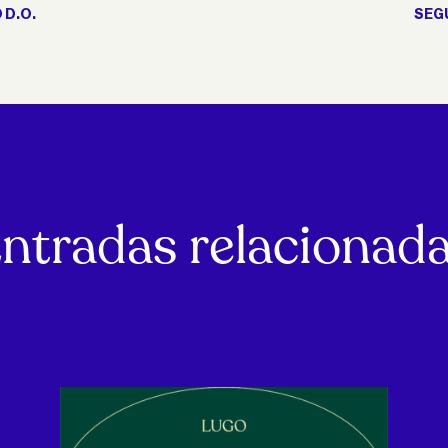
 D.O.
SEGU
ntradas relacionad