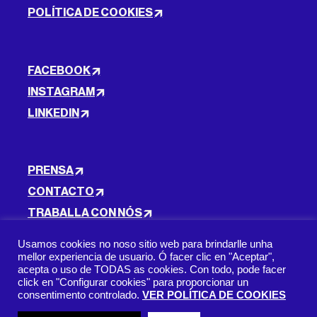
POLÍTICA DE COOKIES
FACEBOOK
INSTAGRAM
LINKEDIN
PRENSA
CONTACTO
TRABALLA CON NÓS
Usamos cookies no noso sitio web para brindarlle unha
mellor experiencia de usuario. Ó facer clic en "Aceptar",
acepta o uso de TODAS as cookies. Con todo, pode facer
SUBSCRICIÓN AO BOLETÍN INFORMATIVO
click en "Configurar cookies" para proporcionar un
consentimento controlado.
VER POLÍTICA DE COOKIES