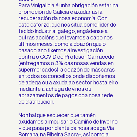
Para Vinigalicia é unha obrigación estar na
promoción de Galicia e axudar así á
recuperación da nosa economía. Con
este esforzo, que nos sitúa como líder do
tecido industrial galego, engádense a
outras accións que levamos a cabo nos
últimos meses, como a doazón que o
pasado ano fixemos á investigación
contra o COVID do Profesor Carracedo
(entregamos o 3% das nosas vendas en
supermercados), a doazón de máscaras
en todos os concellos onde dispoñemos
de adega ou a axuda ao sector hostaleiro
mediante a achega de viños ou
aprazamentos de pagos coa nosa rede
de distribución.
Non hai que esquecer que tamén
axudamos a impulsar o Camiño de Inverno
– que pasa por diante da nosa adega Vía
Romana, na Ribeira Sacra-, así como a