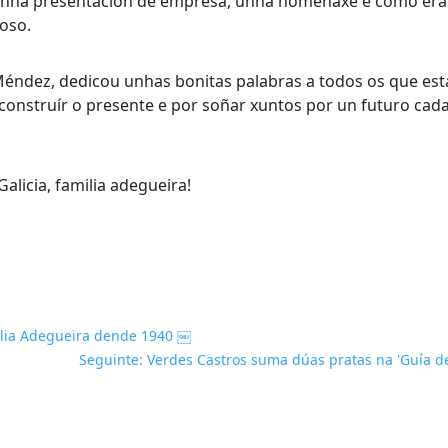
unha presentación de empresa, unha homenaxe e como era d
oso.
Méndez, dedicou unhas bonitas palabras a todos os que est
onstruír o presente e por soñar xuntos por un futuro cada
alicia, familia adegueira!
milia Adegueira dende 1940 ￼
Seguinte: Verdes Castros suma dúas pratas na 'Guía de