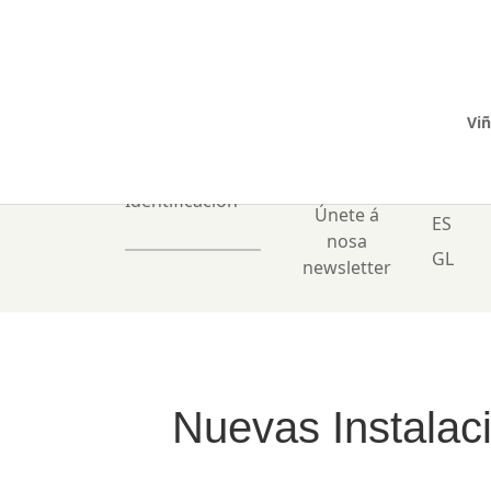
Viñ
0 Items
Identificación
Únete á
ES
nosa
GL
newsletter
Nuevas Instalac