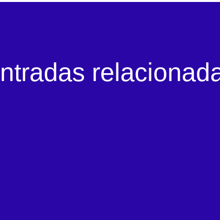
ntradas relacionad
ltima incorporación nas nosas elaboracións 