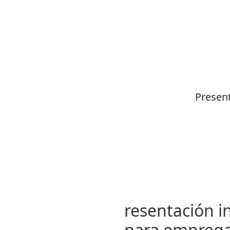
Present
resentación in
para emprega