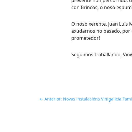
presente nun percorrido, 
con Brincos, o noso espum
O noso xerente, Juan Luís 
axudarnos no pasado, por c
prometedor!
Seguimos traballando, ViniG
←
Anterior: Novas instalacións Vinigalicia Fa