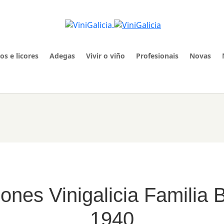
os e licores
Adegas
Vivir o viño
Profesionais
Novas
iones Vinigalicia Familia
1940