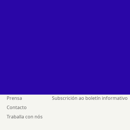
cia asistirá a semana que vén ao 34 Salón 
Prensa
Subscrición ao boletín informativo
Contacto
Traballa con nós