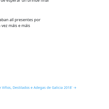
e esperar un brinde final
aban alí presentes por
 vez máis e máis
 Viños, Destilados e Adegas de Galicia 2018'
→