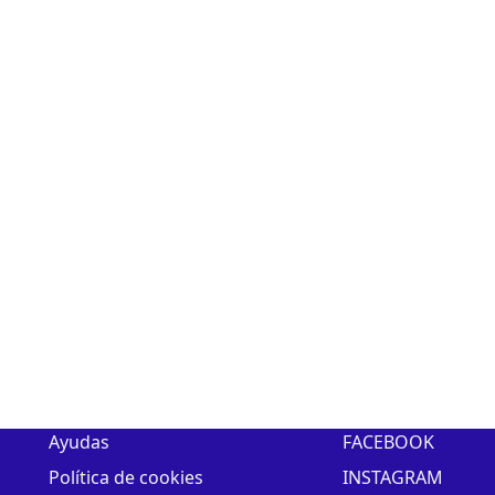
Xacobeo 2021 – 2022 tras cerrar el acuerdo con
la Agencia de Turismo de Galicia.
« Entradas más antiguas
Entradas siguientes »
Ayudas
FACEBOOK
Política de cookies
INSTAGRAM